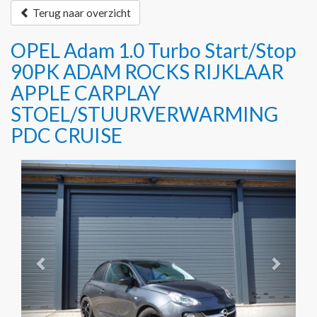
Terug naar overzicht
OPEL Adam 1.0 Turbo Start/Stop
90PK ADAM ROCKS RIJKLAAR
APPLE CARPLAY
STOEL/STUURVERWARMING
PDC CRUISE