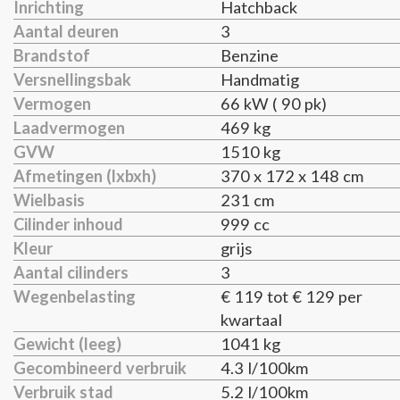
Inrichting
Hatchback
Aantal deuren
3
Brandstof
Benzine
Versnellingsbak
Handmatig
Vermogen
66 kW ( 90 pk)
Laadvermogen
469 kg
GVW
1510 kg
Afmetingen (lxbxh)
370 x 172 x 148 cm
Wielbasis
231 cm
Cilinder inhoud
999 cc
Kleur
grijs
Aantal cilinders
3
Wegenbelasting
€ 119 tot € 129 per
kwartaal
Gewicht (leeg)
1041 kg
Gecombineerd verbruik
4.3 l/100km
Verbruik stad
5.2 l/100km