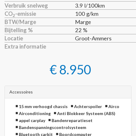
Verbruik snelweg
3.9 l/100km
CO
-emissie
100 g/km
2
BTW/Marge
Marge
Bijtelling %
22 %
Locatie
Groot-Ammers
Extra informatie
€ 8.950
Accessoires
15 mm verhoogd chassis
Achterspoiler
Airco
Airconditioning
Anti Blokkeer Systeem (ABS)
appel carplay
Bandenreparatieset
Bandenspanningscontrolsysteem
Bluetooth carkit
Boordcomputer