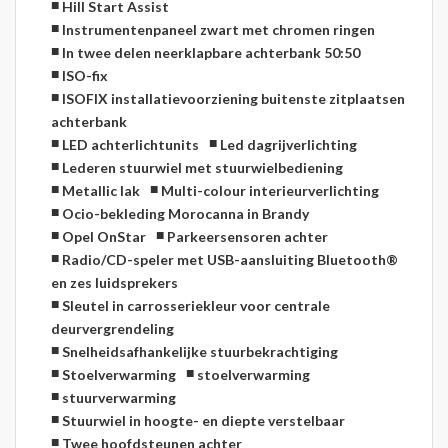
Hill Start Assist
Instrumentenpaneel zwart met chromen ringen
In twee delen neerklapbare achterbank 50:50
ISO-fix
ISOFIX installatievoorziening buitenste zitplaatsen
achterbank
LED achterlichtunits
Led dagrijverlichting
Lederen stuurwiel met stuurwielbediening
Metallic lak
Multi-colour interieurverlichting
Ocio-bekleding Morocanna in Brandy
Opel OnStar
Parkeersensoren achter
Radio/CD-speler met USB-aansluiting Bluetooth®
en zes luidsprekers
Sleutel in carrosseriekleur voor centrale
deurvergrendeling
Snelheidsafhankelijke stuurbekrachtiging
Stoelverwarming
stoelverwarming
stuurverwarming
Stuurwiel in hoogte- en diepte verstelbaar
Twee hoofdsteunen achter