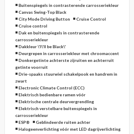
Buitenspiegels in contrasterende carrosseriekleur
Canvas Swing-Top Black
City Mode Driving Button
Cruise Control
Cruise control
Dak en buitenspiegels in contrasterende
carrosseriekleur
Dakkleur \'I\'ll be Black\'
Deurgrepen in carrosseriekleur met chroomaccent
Donkergetinte achterste zijruiten en achterruit
getinte voorruit
Drie-spaaks stuurwiel schakelpook en handrem in
zwart
Electronic Climate Control (ECC)
Elektrisch bedienbare ramen vóór
Elektrische centrale deurvergrendling
Elektrisch verstelbare buitenspiegels in
carrosseriekleur
ESP®
Geblindeerde ruiten achter
Halogeenverlichting vóór met LED dagrijverlichting